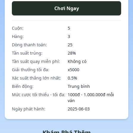
Chơi Ngay
Cuộn:
5
Hàng:
3
Dòng thanh toán:
25
Tần suất trúng:
28%
Tần suất quay miễn phí:
Không có
Giải thưởng tối đa:
x5000
Xác suất thắng lớn nhất:
0.5%
Biến động:
Trung bình
Mức cược tối thiểu - tối đa:
1000đ - 1.000.000đ mỗi
ván
Ngày phát hành:
2025-06-03
Khám Phá Thêm