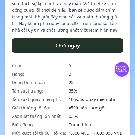
yêu thích sự kịch tính và may mắn. Với thiết kế sinh
động cùng lối chơi dễ hiểu, bạn sẽ được đắm chìm
trong một thế giới đầy màu sắc và phần thưởng giá
trị. Hãy khám phá ngay tại bec88 – nền tảng soi kèo
nhà cái uy tín và chất lượng nhất Việt Nam hiện nay!
Chơi ngay
Cuộn:
5
🇻🇳
Hàng:
3
Dòng thanh toán:
25
Tần suất trúng:
35%
Tần suất quay miễn phí:
10 vòng quay miễn phí
Giải thưởng tối đa:
x500 tiền cược gốc
Xác suất thắng lớn nhất:
0.5%
Biến động:
Trung bình
Mức cược tối thiểu - tối đa:
1,000 VND - 1,000,000 VND