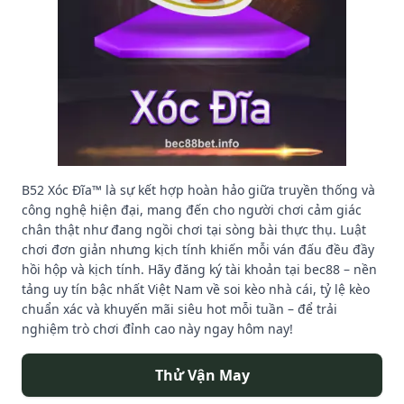
B52 Xóc Đĩa™ là sự kết hợp hoàn hảo giữa truyền thống và
công nghệ hiện đại, mang đến cho người chơi cảm giác
chân thật như đang ngồi chơi tại sòng bài thực thụ. Luật
chơi đơn giản nhưng kịch tính khiến mỗi ván đấu đều đầy
hồi hộp và kịch tính. Hãy đăng ký tài khoản tại bec88 – nền
tảng uy tín bậc nhất Việt Nam về soi kèo nhà cái, tỷ lệ kèo
chuẩn xác và khuyến mãi siêu hot mỗi tuần – để trải
nghiệm trò chơi đỉnh cao này ngay hôm nay!
Thử Vận May