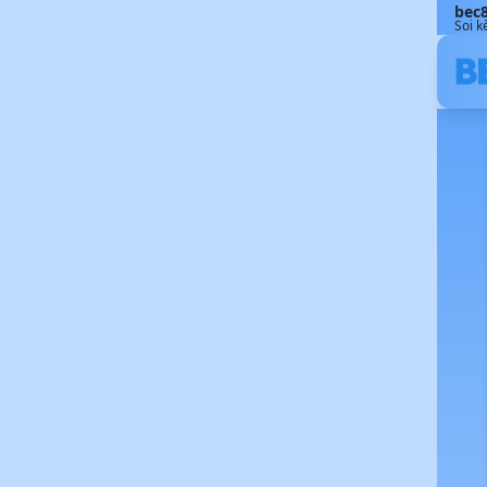
bec
Soi k