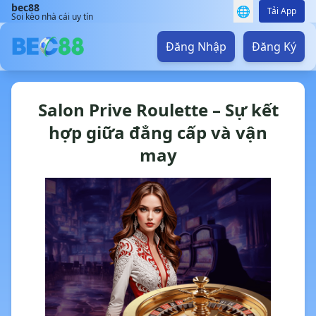
bec88
🌐
Tải App
Soi kèo nhà cái uy tín
Đăng Nhập
Đăng Ký
Salon Prive Roulette – Sự kết
hợp giữa đẳng cấp và vận
may